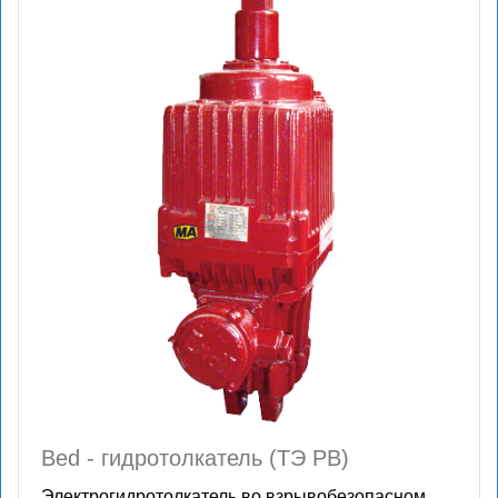
Bed - гидротолкатель (ТЭ РВ)
Электрогидротолкатель во взрывобезопасном